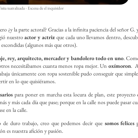
isita teatralizada - Escena de el inquisidor
ro ¿y la parte actoral? Gracias a la infinita paciencia del señor G. 
rgió nuestro
actor y actriz
que cada uno llevamos dentro, descub
 escondidas (algunos más que otros).
e, rey, arquitecto, mercader y bandolero todo en uno
. Como
sotros necesitábamos cuanta menos ropa mejor. Un
oxímoron
. A
 trabaja únicamente con ropa sostenible pudo conseguir que simp
tir en lo que quisiéramos.
sarios
para poner en marcha esta locura de plan, este proyecto
ás y más cada día que pase; porque en la calle nos puede pasar cu
e en la calle.
o de duro trabajo, creo que podemos decir que
somos felices
p
ón es nuestra afición y pasión.