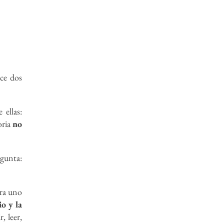
ace dos
 ellas:
oria
no
egunta:
era uno
o y la
, leer,