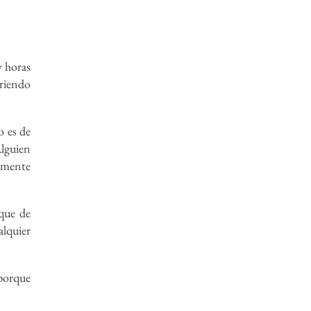
y horas
riendo
 es de
lguien
lemente
 que de
alquier
orque