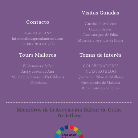
Visitas Guiadas
Contacto
Catedral de Mallorca
Castillo Bellver
+34 683 31 71 92
Casco antiguo de Palma
info@mallorcapremiumtours.com
Misterios y leyendas de Palma
09:00 a 20:00 (L - D)
Tours Mallorca
Temas de interés
Valldemossa y Sóller
COLABORADORES
Artà y cuevas de Artà
NUESTRO BLOG
Mallorca tradicional - Els Calderers
Qué ver en Palma de Mallorca
Opiniones
Curiosidades de Mallorca
Rutas turísticas en Palma
Miembros de la Asociación Balear de Guías
Turísticos