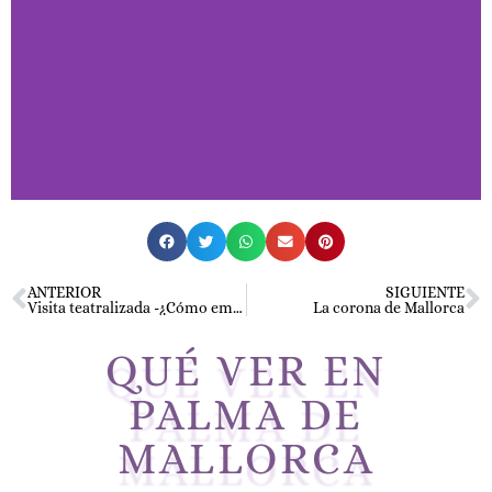
Qué visitar
en Palma
ANTERIOR
SIGUIENTE
Visita teatralizada -¿Cómo empezó todo?
La corona de Mallorca
QUÉ VER EN
Algunos de los
PALMA DE
monumentos más
MALLORCA
emblemáticos de Palma de