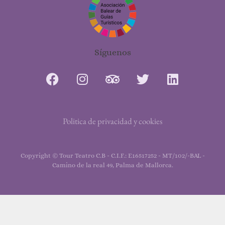
Síguenos
Politica de privacidad y cookies
Copyright © Tour Teatro C.B - C.I.F.: E16517252 - MT/102/-BAL -
Camino de la real 49, Palma de Mallorca.