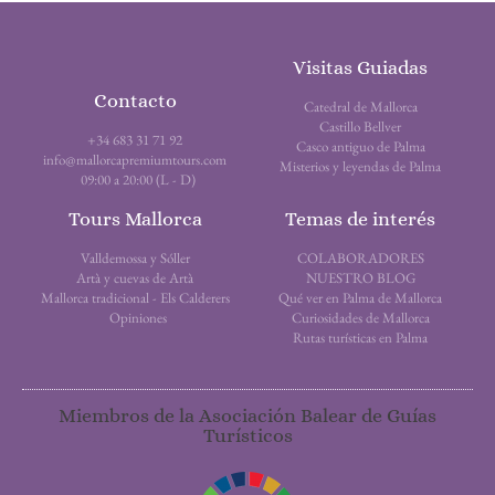
Visitas Guiadas
Contacto
Catedral de Mallorca
Castillo Bellver
+34 683 31 71 92
Casco antiguo de Palma
info@mallorcapremiumtours.com
Misterios y leyendas de Palma
09:00 a 20:00 (L - D)
Tours Mallorca
Temas de interés
Valldemossa y Sóller
COLABORADORES
Artà y cuevas de Artà
NUESTRO BLOG
Mallorca tradicional - Els Calderers
Qué ver en Palma de Mallorca
Opiniones
Curiosidades de Mallorca
Rutas turísticas en Palma
Miembros de la Asociación Balear de Guías
Turísticos