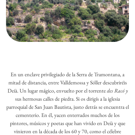
En un enclave privilegiado de la Serra de Tramontana, a
mitad de distancia, entre Valldemossa y Sóller descubriréis
Deià. Un lugar mágico, envuelto por el torrente
des Racó y
sus hermosas calles de piedra. Si os dirigís a la iglesia
parroquial de San Juan Bautista, justo detrás se encuentra el
cementerio. En él, yacen enterrados muchos de los
pintores, músicos y poetas que han vivido en Deià y que
vinieron en la década de los 60 y 70, como el célebre
escritor Robert Graves, cuya tumba es hoy casi un lugar de
peregrinación y su casa, un museo.