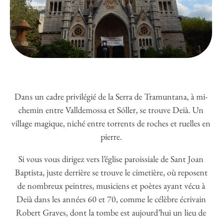
Dans un cadre privilégié de la Serra de Tramuntana, à mi-
chemin entre Valldemossa et Sóller, se trouve Deià. Un
village magique, niché entre torrents de roches et ruelles en
pierre.
Si vous vous dirigez vers l’église paroissiale de Sant Joan
Baptista, juste derrière se trouve le cimetière, où reposent
de nombreux peintres, musiciens et poètes ayant vécu à
Deià dans les années 60 et 70, comme le célèbre écrivain
Robert Graves, dont la tombe est aujourd’hui un lieu de
pèlerinage, tout comme sa maison transformée en musée.
Mais ce qui rend réellement cet endroit unique, c’est sa
situation en hauteur, offrant des vues spectaculaires sur la