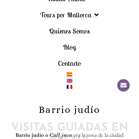
Tours por Mallorca
Quienes Somos
Blog
Contacto
Barrio Judío
Barrio judío
VISITAS GUIADAS EN
by
Mallorca Premium Tours
Barrio judío o
Call jueu
era la zona de la ciudad