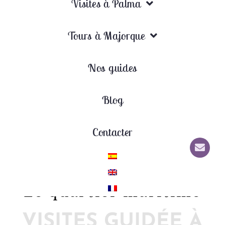
Visites à Palma
Tours à Majorque
Nos guides
Blog
Contacter
Le quartier maritime
Le quartier maritime
VISITES GUIDÉE À
by
Mallorca Premium Tours