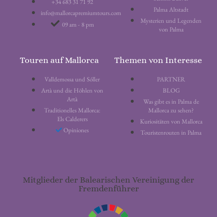
+34 683 31 71 92
Palma Altstadt
info@mallorcapremiumtours.com
Mysterien und Legenden
09 am - 8 pm
von Palma
Touren auf Mallorca
Themen von Interesse
Valldemossa und Sóller
PARTNER
Artà und die Höhlen von
BLOG
Artà
Was gibt es in Palma de
Traditionelles Mallorca:
Mallorca zu sehen?
Els Calderers
Kuriositäten von Mallorca
Opiniones
Touristenrouten in Palma
Mitglieder der Balearischen Vereinigung der
Fremdenführer