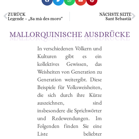
Mallorquinische
Ausdrücke
ZURÜCK
NÄCHSTE SEITE
Legende – „Sa mà des moro“
Sant Sebastià
MALLORQUINISCHE AUSDRÜCKE
Herkunft und Geschichte
In verschiedenen Völkern und
einiger mallorquinischer
Kulturen gibt es ein
Sprichwörter
kollektives Gewissen, das
Weisheiten von Generation zu
Generation weitergibt. Diese
Beispiele für Volksweisheiten,
Zurück zu Blog
die sich durch ihre Kürze
auszeichnen, sind
insbesondere die Sprichwörter
und Redewendungen. Im
Folgenden finden Sie eine
Liste beliebter